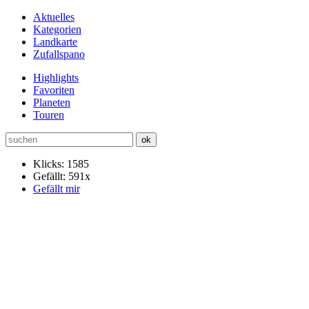
Aktuelles
Kategorien
Landkarte
Zufallspano
Highlights
Favoriten
Planeten
Touren
Klicks: 1585
Gefällt: 591x
Gefällt mir