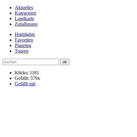
Aktuelles
Kategorien
Landkarte
Zufallspano
Highlights
Favoriten
Planeten
Touren
Klicks: 1181
Gefällt: 579x
Gefällt mir