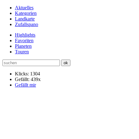
Aktuelles
Kategorien
Landkarte
Zufallspano
Highlights
Favoriten
Planeten
Touren
Klicks: 1304
Gefällt: 439x
Gefällt mir