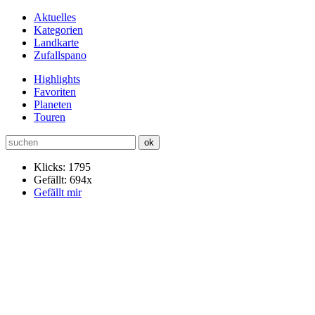
Aktuelles
Kategorien
Landkarte
Zufallspano
Highlights
Favoriten
Planeten
Touren
Klicks: 1795
Gefällt: 694x
Gefällt mir