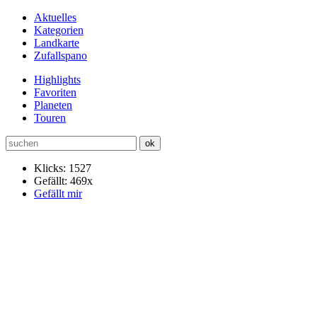
Aktuelles
Kategorien
Landkarte
Zufallspano
Highlights
Favoriten
Planeten
Touren
Klicks: 1527
Gefällt: 469x
Gefällt mir