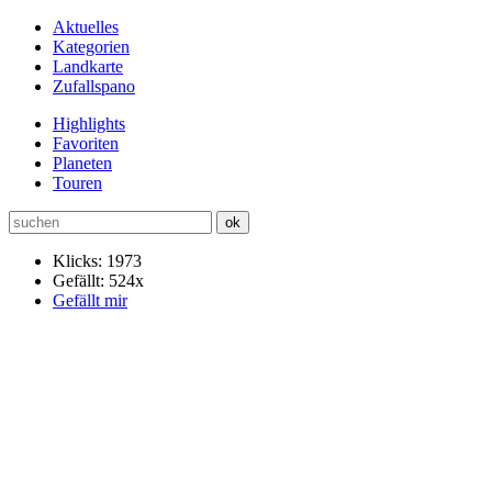
Aktuelles
Kategorien
Landkarte
Zufallspano
Highlights
Favoriten
Planeten
Touren
Klicks: 1973
Gefällt: 524x
Gefällt mir