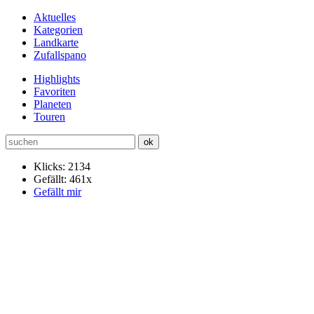
Aktuelles
Kategorien
Landkarte
Zufallspano
Highlights
Favoriten
Planeten
Touren
Klicks: 2134
Gefällt: 461x
Gefällt mir