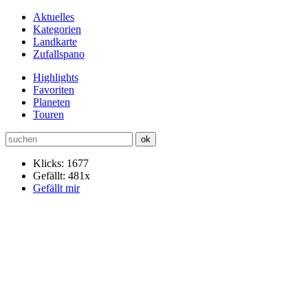
Aktuelles
Kategorien
Landkarte
Zufallspano
Highlights
Favoriten
Planeten
Touren
Klicks: 1677
Gefällt: 481x
Gefällt mir