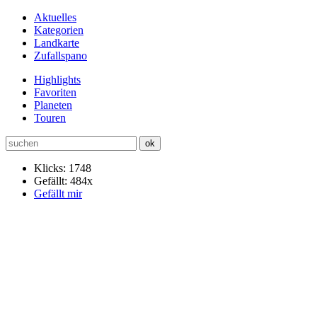
Aktuelles
Kategorien
Landkarte
Zufallspano
Highlights
Favoriten
Planeten
Touren
Klicks: 1748
Gefällt: 484x
Gefällt mir