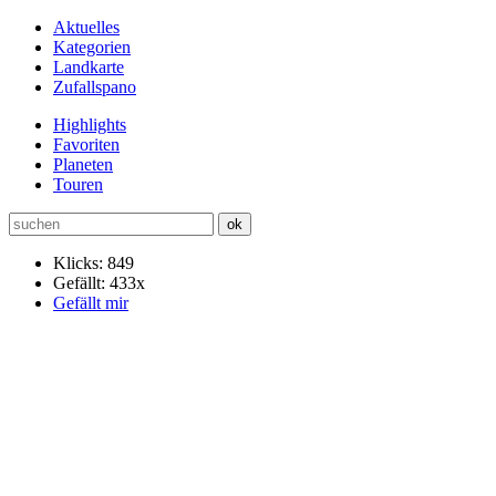
Aktuelles
Kategorien
Landkarte
Zufallspano
Highlights
Favoriten
Planeten
Touren
Klicks: 849
Gefällt: 433x
Gefällt mir