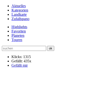
Aktuelles
Kategorien
Landkarte
Zufallspano
Highlights
Favoriten
Planeten
Touren
Klicks: 1315
Gefällt: 435x
Gefällt mir