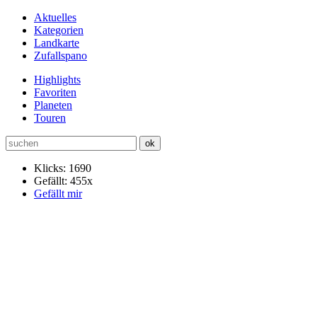
Aktuelles
Kategorien
Landkarte
Zufallspano
Highlights
Favoriten
Planeten
Touren
Klicks: 1690
Gefällt: 455x
Gefällt mir