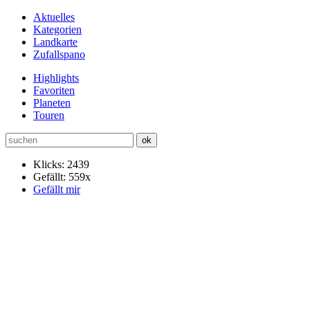
Aktuelles
Kategorien
Landkarte
Zufallspano
Highlights
Favoriten
Planeten
Touren
Klicks: 2439
Gefällt: 559x
Gefällt mir