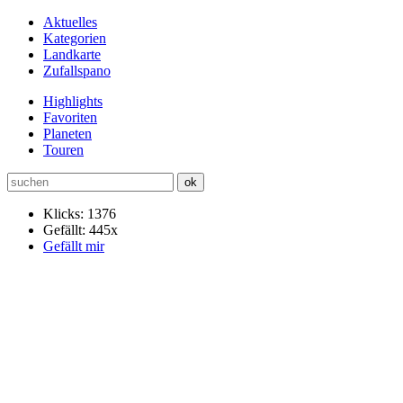
Aktuelles
Kategorien
Landkarte
Zufallspano
Highlights
Favoriten
Planeten
Touren
Klicks: 1376
Gefällt: 445x
Gefällt mir