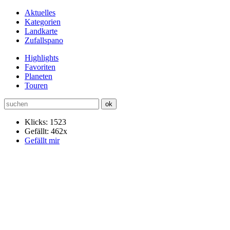
Aktuelles
Kategorien
Landkarte
Zufallspano
Highlights
Favoriten
Planeten
Touren
Klicks: 1523
Gefällt: 462x
Gefällt mir