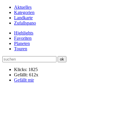
Aktuelles
Kategorien
Landkarte
Zufallspano
Highlights
Favoriten
Planeten
Touren
Klicks: 1825
Gefällt: 612x
Gefällt mir