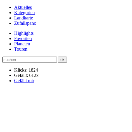
Aktuelles
Kategorien
Landkarte
Zufallspano
Highlights
Favoriten
Planeten
Touren
Klicks: 1824
Gefällt: 612x
Gefällt mir