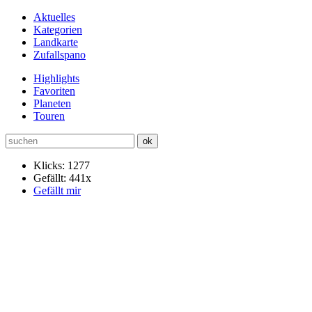
Aktuelles
Kategorien
Landkarte
Zufallspano
Highlights
Favoriten
Planeten
Touren
Klicks: 1277
Gefällt: 441x
Gefällt mir