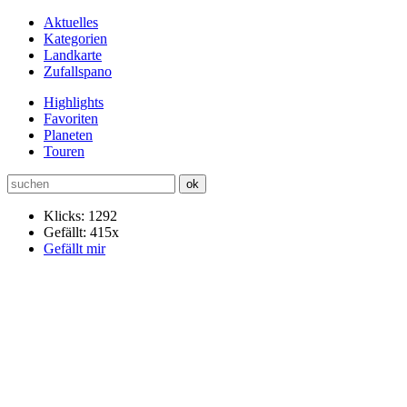
Aktuelles
Kategorien
Landkarte
Zufallspano
Highlights
Favoriten
Planeten
Touren
Klicks: 1292
Gefällt: 415x
Gefällt mir