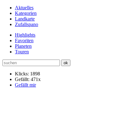
Aktuelles
Kategorien
Landkarte
Zufallspano
Highlights
Favoriten
Planeten
Touren
Klicks: 1898
Gefällt: 471x
Gefällt mir