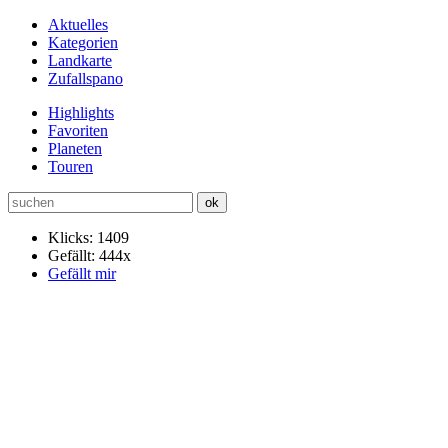
Aktuelles
Kategorien
Landkarte
Zufallspano
Highlights
Favoriten
Planeten
Touren
Klicks: 1409
Gefällt: 444x
Gefällt mir