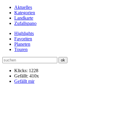
Aktuelles
Kategorien
Landkarte
Zufallspano
Highlights
Favoriten
Planeten
Touren
Klicks: 1228
Gefällt: 410x
Gefällt mir