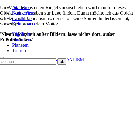
Um Vandalismus einen Riegel vorzuschieben wird man für dieses
Aktuelles
Objekt keine Angaben zur Lage finden. Damit möchte ich das Objekt
Kategorien
schützen und Vandalismus, der schon seine Spuren hinterlassen hat,
Landkarte
vorbeugen, getreu dem Motto:
Zufallspano
'Nimm nichts mit außer Bildern, lasse nichts dort, außer
Highlights
Fußabdrücken.'
Favoriten
Planeten
Touren