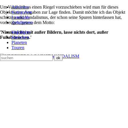
Um Vandalismus einen Riegel vorzuschieben wird man für dieses
Aktuelles
Objekt keine Angaben zur Lage finden. Damit möchte ich das Objekt
Kategorien
schützen und Vandalismus, der schon seine Spuren hinterlassen hat,
Landkarte
vorbeugen, getreu dem Motto:
Zufallspano
'Nimm nichts mit außer Bildern, lasse nichts dort, außer
Highlights
Fußabdrücken.'
Favoriten
Planeten
Touren