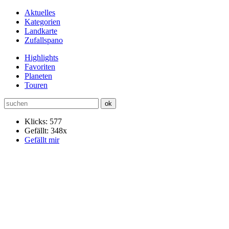
Aktuelles
Kategorien
Landkarte
Zufallspano
Highlights
Favoriten
Planeten
Touren
Klicks: 577
Gefällt: 348x
Gefällt mir