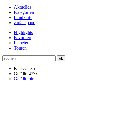
Aktuelles
Kategorien
Landkarte
Zufallspano
Highlights
Favoriten
Planeten
Touren
Klicks: 1351
Gefällt: 473x
Gefällt mir