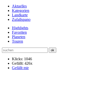
Aktuelles
Kategorien
Landkarte
Zufallspano
Highlights
Favoriten
Planeten
Touren
Klicks: 1046
Gefällt: 426x
Gefällt mir