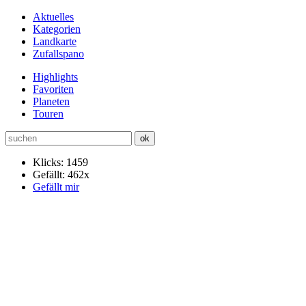
Aktuelles
Kategorien
Landkarte
Zufallspano
Highlights
Favoriten
Planeten
Touren
Klicks: 1459
Gefällt: 462x
Gefällt mir