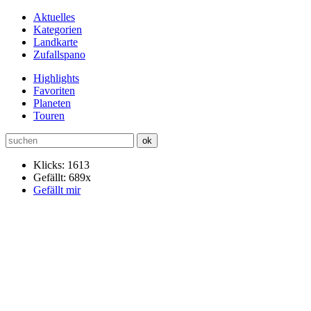
Aktuelles
Kategorien
Landkarte
Zufallspano
Highlights
Favoriten
Planeten
Touren
Klicks: 1613
Gefällt: 689x
Gefällt mir