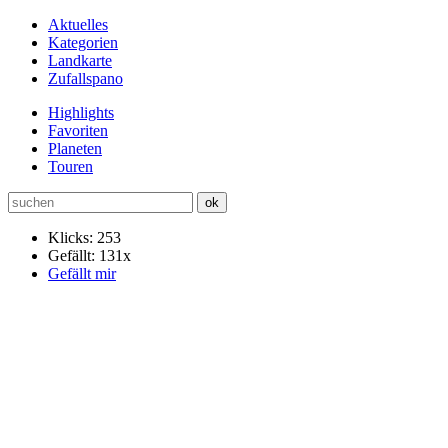
Aktuelles
Kategorien
Landkarte
Zufallspano
Highlights
Favoriten
Planeten
Touren
Klicks: 253
Gefällt: 131x
Gefällt mir