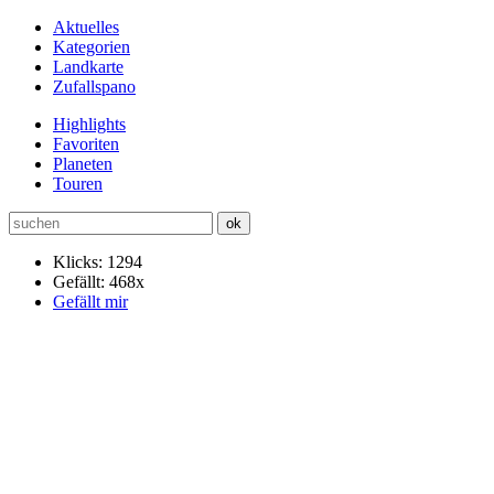
Aktuelles
Kategorien
Landkarte
Zufallspano
Highlights
Favoriten
Planeten
Touren
Klicks: 1294
Gefällt: 468x
Gefällt mir